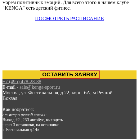
морем позитивных эмоций. Для всего этого в нашем клубе
"KENGA" есть детский фитнес.
ПОСМОТРЕТЬ РАСПИСАНИЕ
ОСТАВИТЬ ЗАЯВКУ
+7 (495) 478-28-88
E-mail -
sale@kenga-sport.ru
Москва, ул. Фестивальная, д.22, корп. 6А, м.Речной
Вокзал
Как добраться:
от метро речной вокзал:
Выход #2 , 233 автобус, выходить
через 3 остановки, на остановке
«Фестивальная д.14»