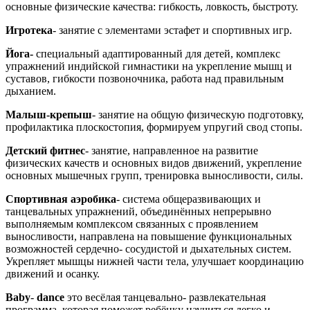
основные физические качества: гибкость, ловкость, быстроту.
Игротека
- занятие с элементами эстафет и спортивных игр.
Йога-
специальный адаптированный для детей, комплекс
упражнений индийской гимнастики на укрепление мышц и
суставов, гибкости позвоночника, работа над правильным
дыханием.
Малыш-крепыш
- занятие на общую физическую подготовку,
профилактика плоскостопия, формируем упругий свод стопы.
Детский фитнес
- занятие, направленное на развитие
физических качеств и основных видов движений, укрепление
основных мышечных групп, тренировка выносливости, силы.
Спортивная аэробика
- система общеразвивающих и
танцевальных упражнений, объединённых непрерывно
выполняемым комплексом связанных с проявлением
выносливости, направлена на повышение функциональных
возможностей сердечно- сосудистой и дыхательных систем.
Укрепляет мышцы нижней части тела, улучшает координацию
движений и осанку.
Baby
-
dance
это весёлая танцевально- развлекательная
программа, которая поможет ребёнку научиться легко и