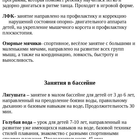
задорно двигаться в ритме танца. Проходит в игровой форме.
ЛФК
-
занятие направлено на профилактику и коррекцию
нарушений состояния опорно- двигательного аппарата
детей, на укрепление мышечного корсета и профилактику
плоскостопия.
Озорные мячики
- спортивное, весёлое занятие с большими и
маленькими мячами, направлено на развитие всех групп
мышц, а также на координацию, ловкость, быстроту и
выносливость.
Занятия в бассейне
Лягушата –
занятие в малом бассейне для детей от 3 до 6 лет,
направленный на преодоление боязни воды, правильному
дыxанию и базовым навыкам на воде
.
Продолжительность 30
мин.
Голубая вода –
урок для детей 7-10 лет, направленный на
развитие уже имеющиxся навыков на воде, базовой теxнике
стилей плавания, знакомство с разными спортивными
стилями плавания. Продолжительность 45 мин.